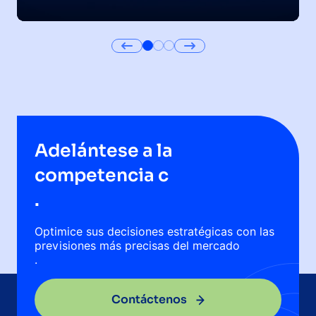
Adelántese a la
competencia c
.
Optimice sus decisiones estratégicas con las
previsiones más precisas del mercado
.
Contáctenos