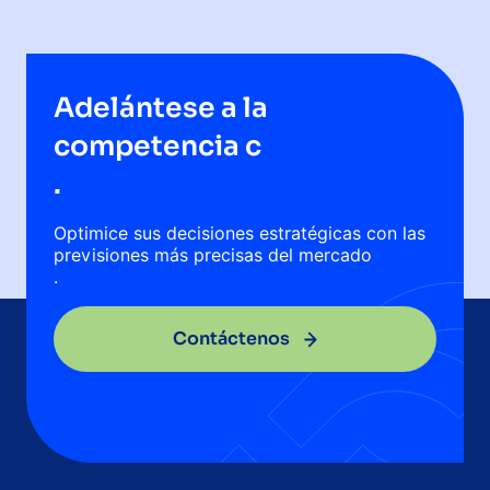
Adelántese a la
competencia c
.
Optimice sus decisiones estratégicas con las
previsiones más precisas del mercado
.
Contáctenos