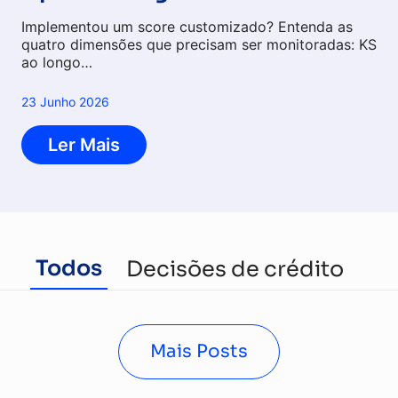
Implementou um score customizado? Entenda as
quatro dimensões que precisam ser monitoradas: KS
ao longo…
23 Junho 2026
Ler Mais
Todos
Decisões de crédito
Cr
Mais Posts