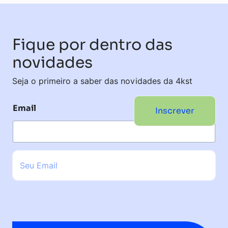
Fique por dentro das
novidades
Seja o primeiro a saber das novidades da 4kst
Email
Inscrever
E
m
a
i
l
*