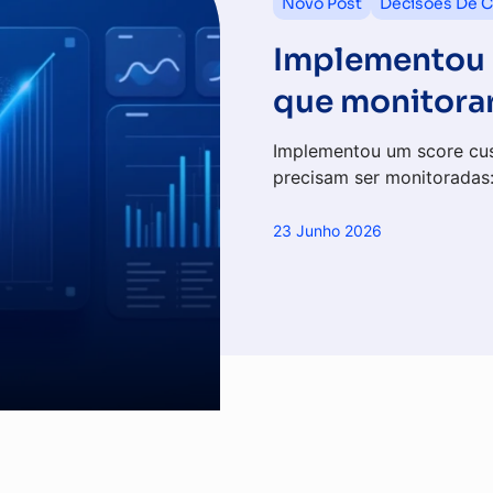
Novo Post
Decisões De C
Implementou 
que monitorar
Implementou um score cu
precisam ser monitoradas
23 Junho 2026