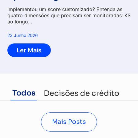
Implementou um score customizado? Entenda as
quatro dimensões que precisam ser monitoradas: KS
ao longo…
23 Junho 2026
Ler Mais
Todos
Decisões de crédito
Cr
Mais Posts