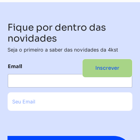
Fique por dentro das
novidades
Seja o primeiro a saber das novidades da 4kst
Email
Inscrever
E
m
a
i
l
*